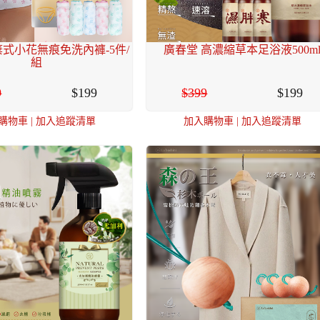
a 拋棄式小花無痕免洗內褲-5件/
廣春堂 高濃縮草本足浴液500m
組
9
199
399
199
購物車
|
加入追蹤清單
加入購物車
|
加入追蹤清單