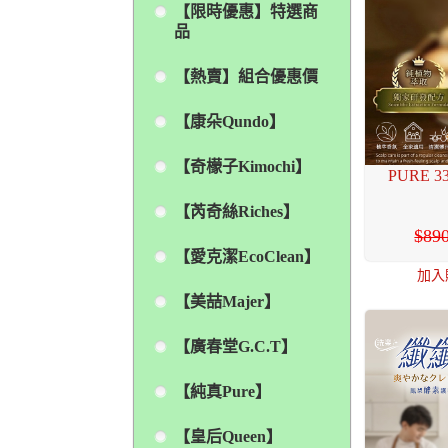
【限時優惠】特選商
品
【熱賣】組合優惠價
【康朵Qundo】
【奇檬子Kimochi】
PURE 
【芮奇絲Riches】
89
【愛克潔EcoClean】
加入
【美喆Majer】
【廣春堂G.C.T】
【純真Pure】
【皇后Queen】