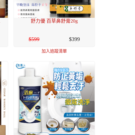
l
舒力優 百草鼻舒膏20g
599
399
加入追蹤清單