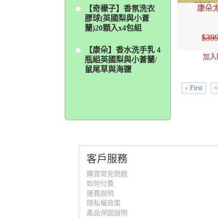
康朵尤
【奇檬子】香氛洗衣
膠球(英國梨與小蒼
蘭)20顆入x4包組
39
【康朵】香水洗手乳 4
加入
瓶組英國梨與小蒼蘭/
鼠尾草與海鹽
‹ First
<
客戶服務
購買常見問題
如何付費
運費說明
隱私權政策
產品保固說明