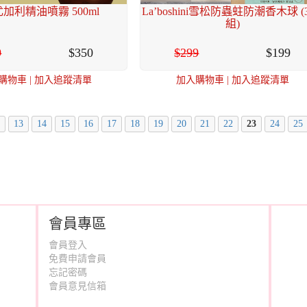
加利精油噴霧 500ml
La’boshini雪松防蟲蛀防潮香木球 (
組)
9
350
299
199
購物車
|
加入追蹤清單
加入購物車
|
加入追蹤清單
13
14
15
16
17
18
19
20
21
22
23
24
25
會員專區
會員登入
免費申請會員
忘記密碼
會員意見信箱