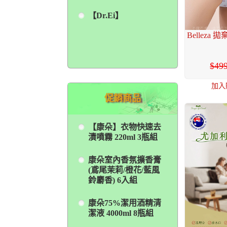
【Dr.Ei】
Bellez
49
加入
促銷商品
【康朵】衣物快速去
漬噴霧 220ml 3瓶組
康朵室內香氛擴香膏
(鳶尾茉莉/橙花/藍風
鈴麝香) 6入組
康朵75%潔用酒精清
潔液 4000ml 8瓶組