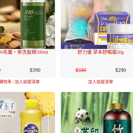
336毛囊‧寧洗髮精500ml
舒力優 草本舒暢霜50g
0
390
590
290
購物車
|
加入追蹤清單
加入追蹤清單