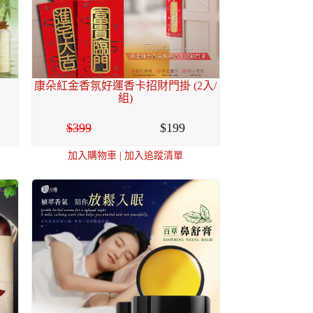
康朵紅金香氛好運香卡招財門掛 (2入/
組)
399
199
加入購物車
|
加入追蹤清單