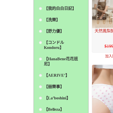
【我的白白日記】
【洗樂】
天然鳳梨酵
【舒力優】
【コンドル
19
Kondoru】
加入
【HanaBene花花班
尼】
【AERIVE’】
【喆樂事】
【La’boshini】
【Belleza】