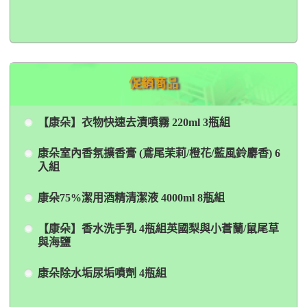
促銷商品
【康朵】衣物快速去漬噴霧 220ml 3瓶組
康朵室內香氛擴香膏 (鳶尾茉莉/橙花/藍風鈴麝香) 6
入組
康朵75%潔用酒精清潔液 4000ml 8瓶組
【康朵】香水洗手乳 4瓶組英國梨與小蒼蘭/鼠尾草
與海鹽
康朵除水垢尿垢噴劑 4瓶組