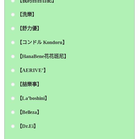
【我的白白日記】
【洗樂】
【舒力優】
【コンドル Kondoru】
【HanaBene花花班尼】
【AERIVE’】
【喆樂事】
【La’boshini】
【Belleza】
【Dr.Ei】