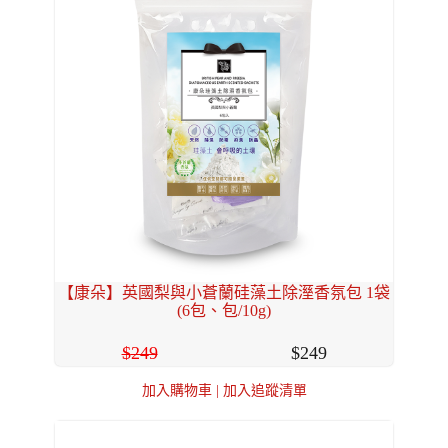
【康朵】英國梨與小蒼蘭硅藻土除溼香氛包 1袋
(6包、包/10g)
249
249
加入購物車
|
加入追蹤清單