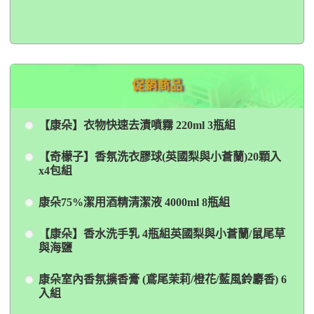
促銷商品
【康朵】衣物快速去漬噴霧 220ml 3瓶組
【奇檬子】香氛洗衣膠球(英國梨與小蒼蘭)20顆入
x4包組
康朵75%潔用酒精清潔液 4000ml 8瓶組
【康朵】香水洗手乳 4瓶組英國梨與小蒼蘭/鼠尾草
與海鹽
康朵室內香氛擴香膏 (鳶尾茉莉/橙花/藍風鈴麝香) 6
入組