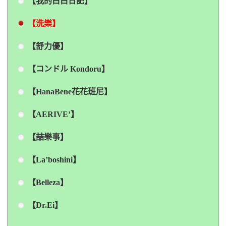
【我的白白日記】
【洗樂】
【舒力優】
【コンドル Kondoru】
【HanaBene花花班尼】
【AERIVE’】
【喆樂事】
【La’boshini】
【Belleza】
【Dr.Ei】