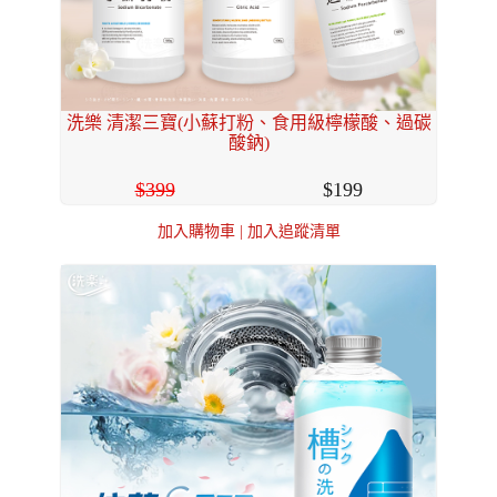
洗樂 清潔三寶(小蘇打粉、食用級檸檬酸、過碳
酸鈉)
399
199
加入購物車
|
加入追蹤清單