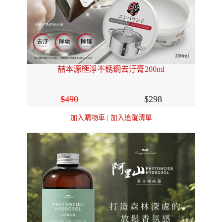
喆本源極淨不銹鋼去汙膏200ml
490
298
加入購物車
|
加入追蹤清單