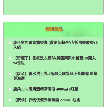
促銷商品
康朵室內香氛擴香膏 (鳶尾茉莉/橙花/藍風鈴麝香) 6
入組
【奇檬子】香氛洗衣膠球(英國梨與小蒼蘭)20顆入
x4包組
【康朵】香水洗手乳 4瓶組英國梨與小蒼蘭/鼠尾草
與海鹽
康朵75%潔用酒精清潔液 4000ml 8瓶組
【康朵】衣物快速去漬噴霧 220ml 3瓶組