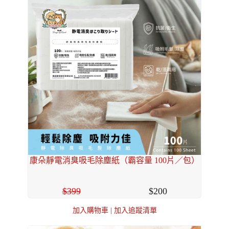
康朵靜電消臭吸毛除塵紙（霸容量 100片／包）
399
200
加入購物車
|
加入追蹤清單