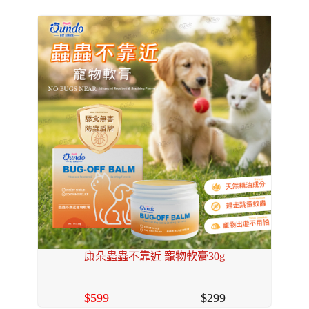
康朵蟲蟲不靠近 寵物軟膏30g
599
299