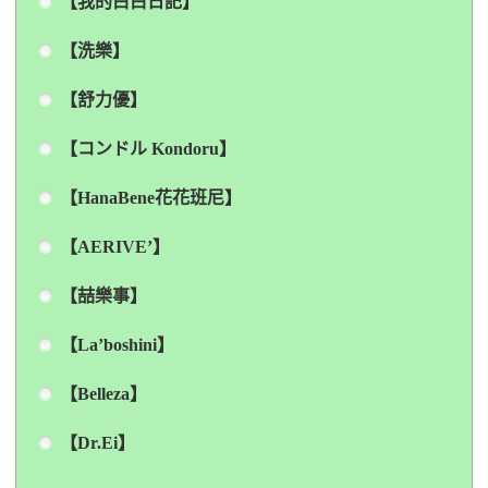
【我的白白日記】
【洗樂】
【舒力優】
【コンドル Kondoru】
【HanaBene花花班尼】
【AERIVE’】
【喆樂事】
【La’boshini】
【Belleza】
【Dr.Ei】