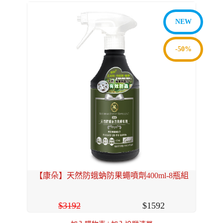
NEW
-50%
【康朵】天然防蛾蚋防果蠅噴劑400ml-8瓶組
3192
1592