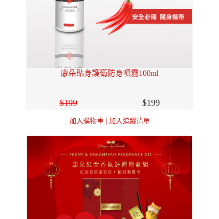
康朵貼身護衛防身噴霧100ml
199
199
加入購物車
|
加入追蹤清單