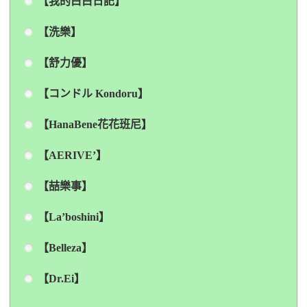
【我的白白日記】
【洗樂】
【舒力優】
【コンドル Kondoru】
【HanaBene花花班尼】
【AERIVE’】
【喆樂事】
【La’boshini】
【Belleza】
【Dr.Ei】