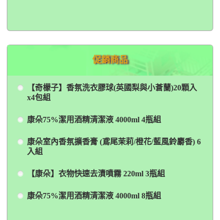
促銷商品
【奇檬子】香氛洗衣膠球(英國梨與小蒼蘭)20顆入
x4包組
康朵75%潔用酒精清潔液 4000ml 4瓶組
康朵室內香氛擴香膏 (鳶尾茉莉/橙花/藍風鈴麝香) 6
入組
【康朵】衣物快速去漬噴霧 220ml 3瓶組
康朵75%潔用酒精清潔液 4000ml 8瓶組