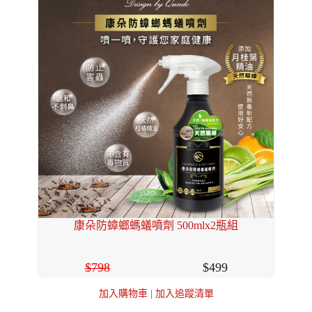
康朵防蟑螂螞蟻噴劑 500mlx2瓶組
798
499
加入購物車
|
加入追蹤清單