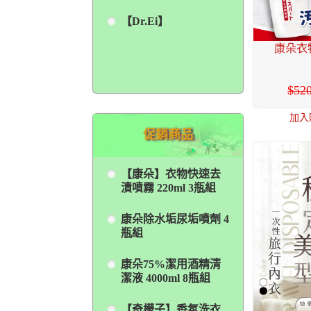
【Dr.Ei】
康朵衣
52
加入
促銷商品
【康朵】衣物快速去
漬噴霧 220ml 3瓶組
康朵除水垢尿垢噴劑 4
瓶組
康朵75%潔用酒精清
潔液 4000ml 8瓶組
【奇檬子】香氛洗衣