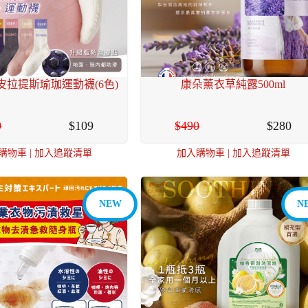
皮拉提斯瑜珈運動襪(6色)
康朵薰衣草純露500ml
9
109
490
280
購物車
|
加入追蹤清單
加入購物車
|
加入追蹤清單
NEW
N