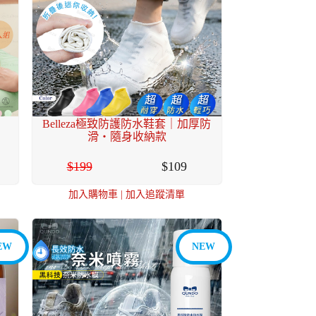
Belleza極致防護防水鞋套｜加厚防
滑・隨身收納款
199
109
加入購物車
|
加入追蹤清單
EW
NEW