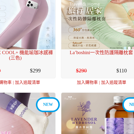
 ICE COOL+ 機能瑜珈冰感褲
La’boshini一次性防護隔離枕套
(三色)
0
299
290
110
購物車
|
加入追蹤清單
加入購物車
|
加入追蹤清單
NEW
N