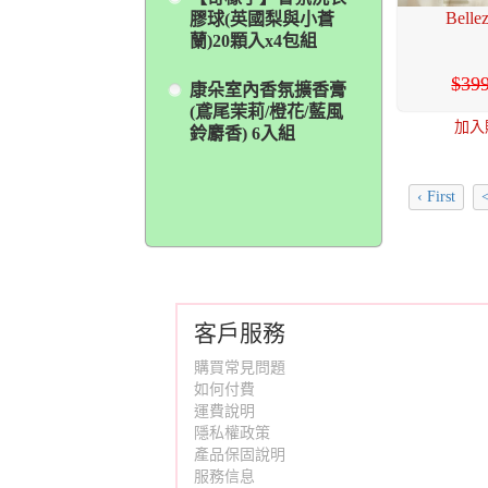
Bel
膠球(英國梨與小蒼
蘭)20顆入x4包組
39
康朵室內香氛擴香膏
(鳶尾茉莉/橙花/藍風
加入
鈴麝香) 6入組
‹ First
客戶服務
購買常見問題
如何付費
運費說明
隱私權政策
產品保固說明
服務信息