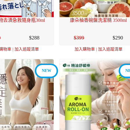
物去漬急救隨身瓶30ml
康朵柚香碗盤洗潔精 3500ml
0
288
399
290
購物車
|
加入追蹤清單
加入購物車
|
加入追蹤清單
NEW
N