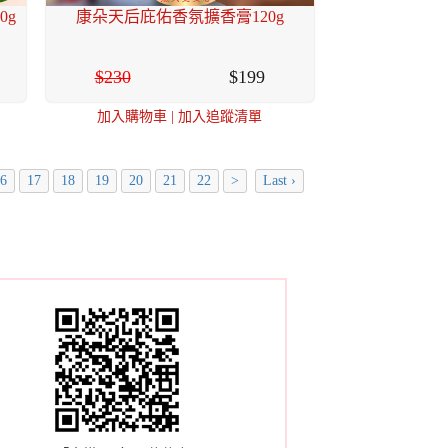
0g
康朵天后庇佑香氛擴香膏120g
230
199
加入購物車
|
加入追蹤清單
6
17
18
19
20
21
22
>
Last ›