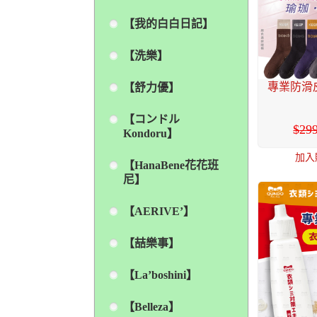
【我的白白日記】
【洗樂】
專業防滑
【舒力優】
【コンドル
29
Kondoru】
加入
【HanaBene花花班
尼】
【AERIVE’】
【喆樂事】
【La’boshini】
【Belleza】