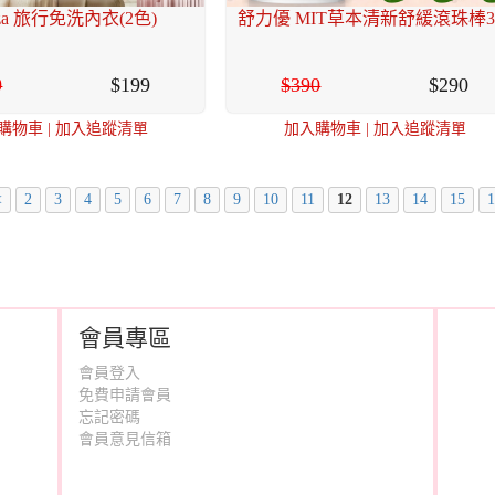
leza 旅行免洗內衣(2色)
舒力優 MIT草本清新舒緩滾珠棒3
9
199
390
290
購物車
|
加入追蹤清單
加入購物車
|
加入追蹤清單
<
2
3
4
5
6
7
8
9
10
11
12
13
14
15
1
會員專區
會員登入
免費申請會員
忘記密碼
會員意見信箱