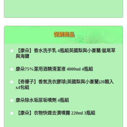
促銷商品
【康朵】香水洗手乳 4瓶組英國梨與小蒼蘭/鼠尾草
與海鹽
康朵75%潔用酒精清潔液 4000ml 4瓶組
【奇檬子】香氛洗衣膠球(英國梨與小蒼蘭)20顆入
x4包組
康朵除水垢尿垢噴劑 4瓶組
【康朵】衣物快速去漬噴霧 220ml 3瓶組