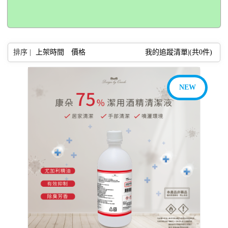
排序 |
上架時間
價格
我的追蹤清單|(共
0
件)
NEW