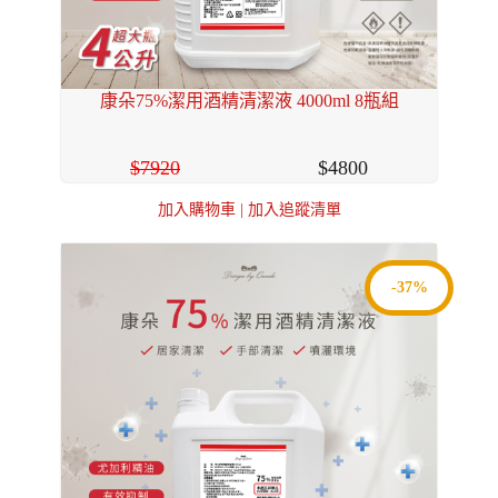
康朵75%潔用酒精清潔液 4000ml 8瓶組
7920
4800
加入購物車
|
加入追蹤清單
-37%