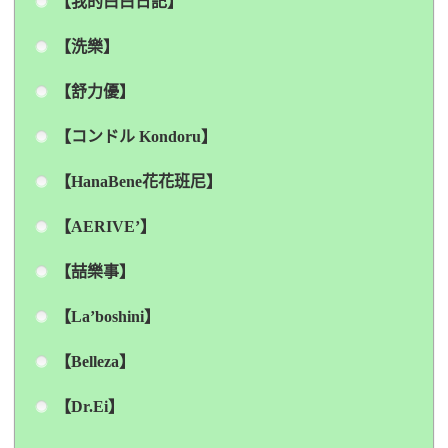
【我的白白日記】
【洗樂】
【舒力優】
【コンドル Kondoru】
【HanaBene花花班尼】
【AERIVE’】
【喆樂事】
【La’boshini】
【Belleza】
【Dr.Ei】