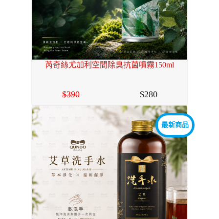
芮奇絲尤加利空間除臭抗菌噴霧150ml
390
280
最新商品