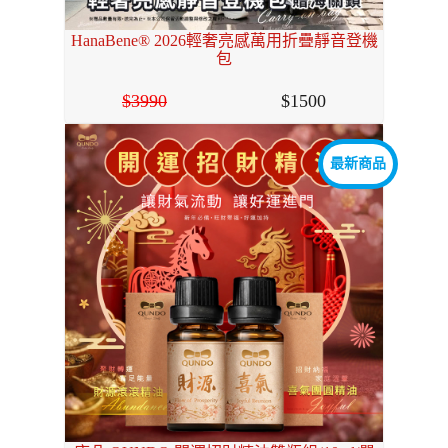
HanaBene® 2026輕奢亮感萬用折疊靜音登機
包
3990
1500
最新商品