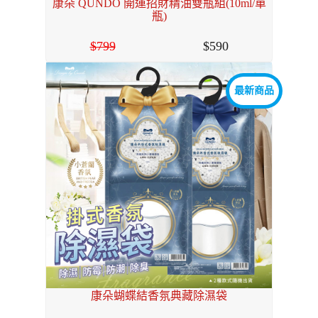
康朵 QUNDO 開運招財精油雙瓶組(10ml/單
瓶)
799
590
最新商品
康朵蝴蝶結香氛典藏除濕袋