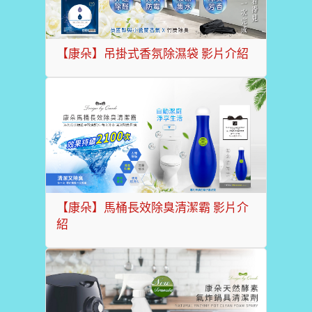
【康朵】吊掛式香氛除濕袋 影片介紹
【康朵】馬桶長效除臭清潔霸 影片介
紹