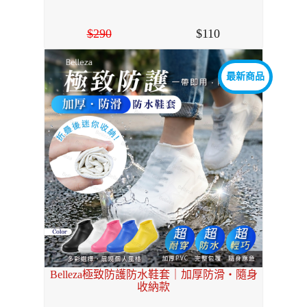
290
110
最新商品
Belleza極致防護防水鞋套｜加厚防滑・隨身
收納款