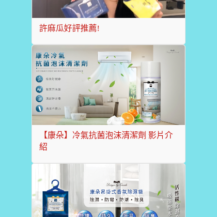
許麻瓜好評推薦!
【康朵】冷氣抗菌泡沫清潔劑 影片介
紹