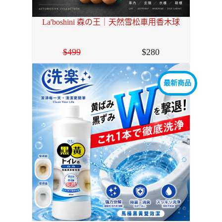
La'boshini 森の王｜天然雪松車用香木球
499
280
最新商品