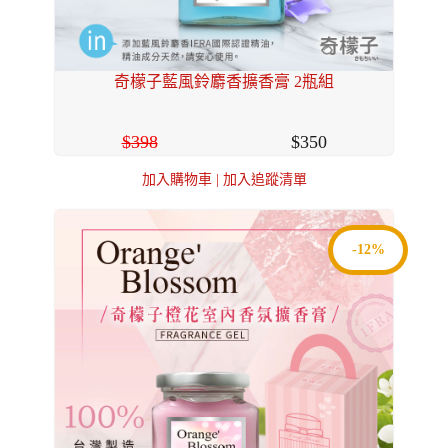
奇檬子藍風鈴麝香擴香膏 2瓶組
398
350
加入購物車
|
加入追蹤清單
-12%