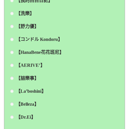
【我的白白日記】
【洗樂】
【舒力優】
【コンドル Kondoru】
【HanaBene花花班尼】
【AERIVE’】
【喆樂事】
【La’boshini】
【Belleza】
【Dr.Ei】