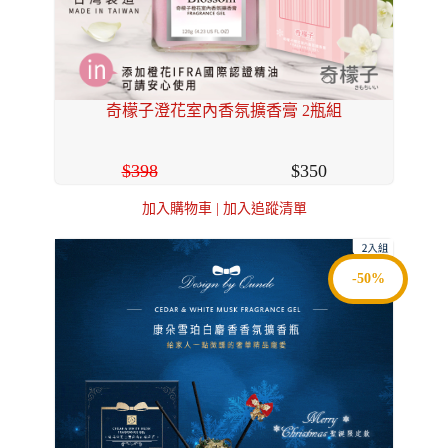
奇檬子澄花室內香氛擴香膏 2瓶組
398
350
加入購物車
|
加入追蹤清單
-50%