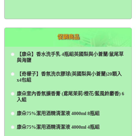
促銷商品
【康朵】香水洗手乳 4瓶組英國梨與小蒼蘭/鼠尾草
與海鹽
【奇檬子】香氛洗衣膠球(英國梨與小蒼蘭)20顆入
x4包組
康朵室內香氛擴香膏 (鳶尾茉莉/橙花/藍風鈴麝香) 6
入組
康朵75%潔用酒精清潔液 4000ml 8瓶組
康朵75%潔用酒精清潔液 4000ml 4瓶組