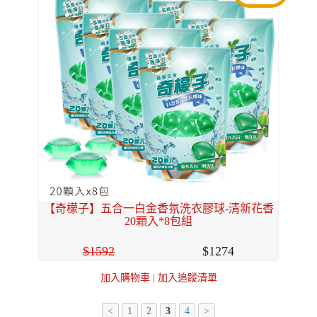
【奇檬子】五合一白金香氛洗衣膠球-清新花香
20顆入*8包組
1592
1274
加入購物車
|
加入追蹤清單
<
1
2
3
4
>