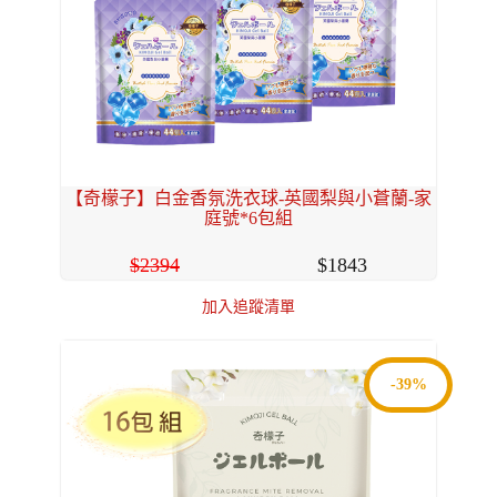
【奇檬子】白金香氛洗衣球-英國梨與小蒼蘭-家
庭號*6包組
2394
1843
加入追蹤清單
-39%