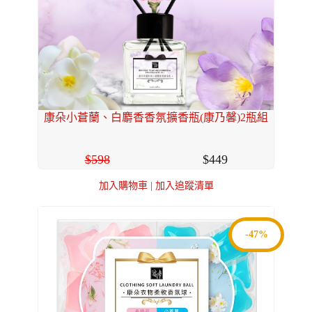
康朵小蒼蘭、白麝香香氛擴香瓶(康乃馨)2瓶組
598
449
加入購物車
|
加入追蹤清單
-47%