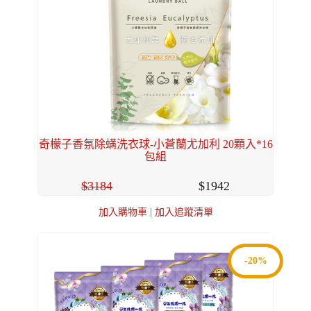
奇檬子香氛除螨洗衣球-小蒼蘭尤加利 20顆入*16
包組
3184
1942
加入購物車
|
加入追蹤清單
-20%