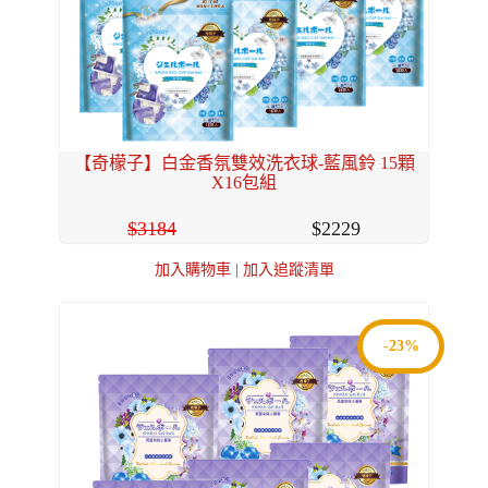
【奇檬子】白金香氛雙效洗衣球-藍風鈴 15顆
X16包組
3184
2229
加入購物車
|
加入追蹤清單
-23%