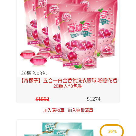
【奇檬子】五合一白金香氛洗衣膠球-粉戀花香
20顆入*8包組
1592
1274
加入購物車
|
加入追蹤清單
-20%