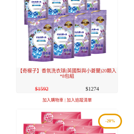
【奇檬子】香氛洗衣球(英國梨與小蒼蘭)20顆入
*8包組
1592
1274
加入購物車
|
加入追蹤清單
-20%