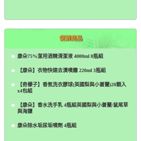
促銷商品
康朵75%潔用酒精清潔液 4000ml 8瓶組
【康朵】衣物快速去漬噴霧 220ml 3瓶組
【奇檬子】香氛洗衣膠球(英國梨與小蒼蘭)20顆入
x4包組
【康朵】香水洗手乳 4瓶組英國梨與小蒼蘭/鼠尾草
與海鹽
康朵除水垢尿垢噴劑 4瓶組