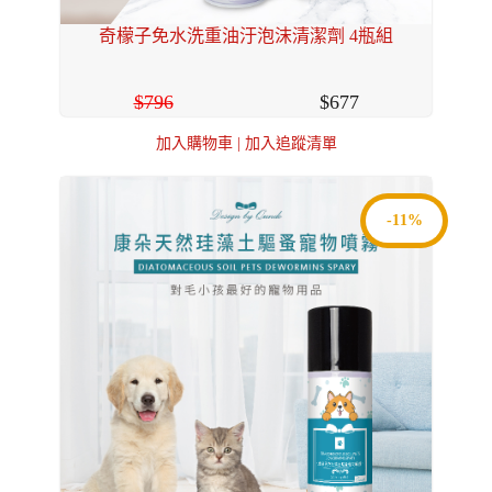
奇檬子免水洗重油汙泡沫清潔劑 4瓶組
796
677
加入購物車
|
加入追蹤清單
-11%