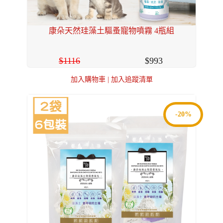
康朵天然珪藻土驅蚤寵物噴霧 4瓶組
1116
993
加入購物車
|
加入追蹤清單
-20%