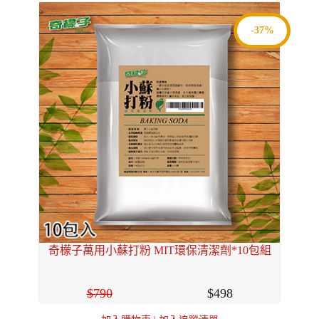
-37%
奇檬子萬用小蘇打粉 MIT環保清潔劑*10包組
790
498