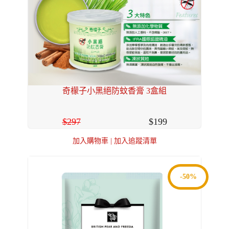
奇檬子小黑絕防蚊香膏 3盒組
297
199
加入購物車
|
加入追蹤清單
-50%