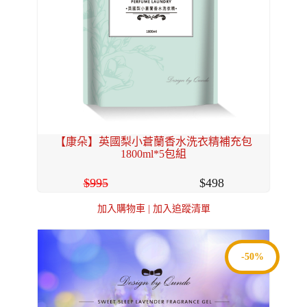
【康朵】英國梨小蒼蘭香水洗衣精補充包
1800ml*5包組
995
498
加入購物車
|
加入追蹤清單
-50%