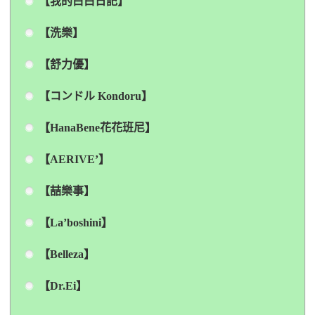
【我的白白日記】
【洗樂】
【舒力優】
【コンドル Kondoru】
【HanaBene花花班尼】
【AERIVE’】
【喆樂事】
【La’boshini】
【Belleza】
【Dr.Ei】