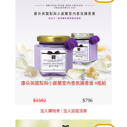
康朵英國梨與小蒼蘭室內香氛擴香膏 8瓶組
1592
796
加入購物車
|
加入追蹤清單