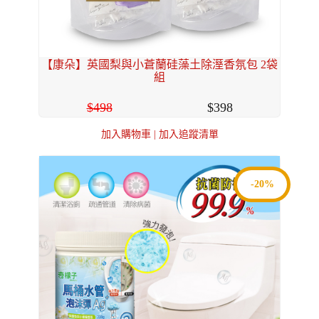
【康朵】英國梨與小蒼蘭硅藻土除溼香氛包 2袋
組
498
398
加入購物車
|
加入追蹤清單
-20%