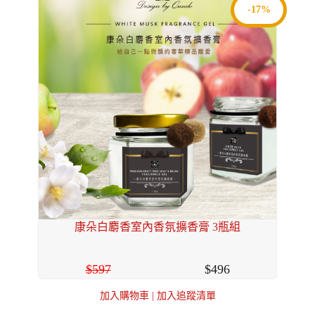
-17%
康朵白麝香室內香氛擴香膏 3瓶組
597
496
加入購物車
|
加入追蹤清單