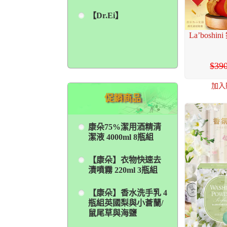
【Dr.Ei】
La’bos
39
加入
促銷商品
康朵75%潔用酒精清
潔液 4000ml 8瓶組
【康朵】衣物快速去
漬噴霧 220ml 3瓶組
【康朵】香水洗手乳 4
瓶組英國梨與小蒼蘭/
鼠尾草與海鹽