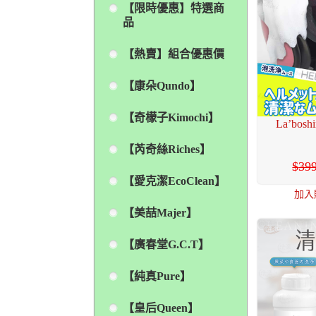
【限時優惠】特選商
品
【熱賣】組合優惠價
【康朵Qundo】
【奇檬子Kimochi】
La’bo
【芮奇絲Riches】
39
【愛克潔EcoClean】
加入
【美喆Majer】
【廣春堂G.C.T】
【純真Pure】
【皇后Queen】