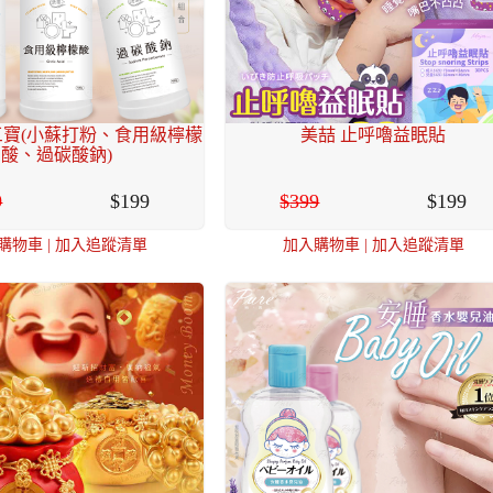
三寶(小蘇打粉、食用級檸檬
美喆 止呼嚕益眠貼
酸、過碳酸鈉)
9
199
399
199
購物車
|
加入追蹤清單
加入購物車
|
加入追蹤清單