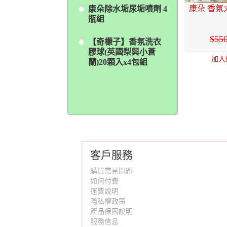
康朵 香氛
康朵除水垢尿垢噴劑 4
瓶組
55
【奇檬子】香氛洗衣
膠球(英國梨與小蒼
加入
蘭)20顆入x4包組
客戶服務
購買常見問題
如何付費
運費說明
隱私權政策
產品保固說明
服務信息