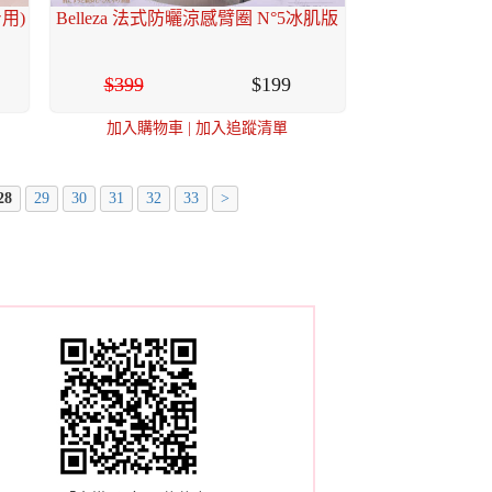
用)
Belleza 法式防曬涼感臂圈 N°5冰肌版
399
199
加入購物車
|
加入追蹤清單
28
29
30
31
32
33
>