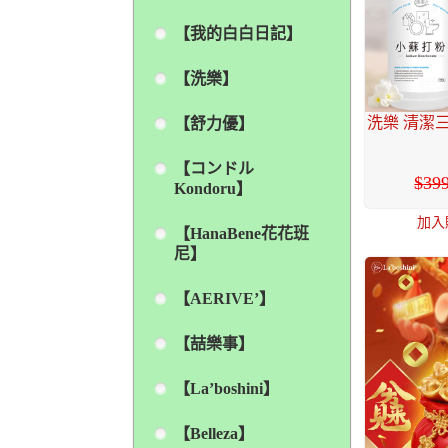
【我的白白日記】
【洗樂】
洗樂 清潔
【舒力優】
【コンドル
39
Kondoru】
加入
【HanaBene花花班
尼】
【AERIVE’】
【喆樂事】
【La’boshini】
【Belleza】