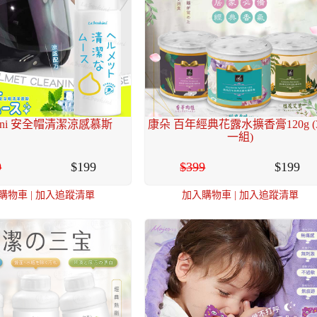
shini 安全帽清潔涼感慕斯
康朵 百年經典花露水擴香膏120g (
一組)
9
199
399
199
購物車
|
加入追蹤清單
加入購物車
|
加入追蹤清單