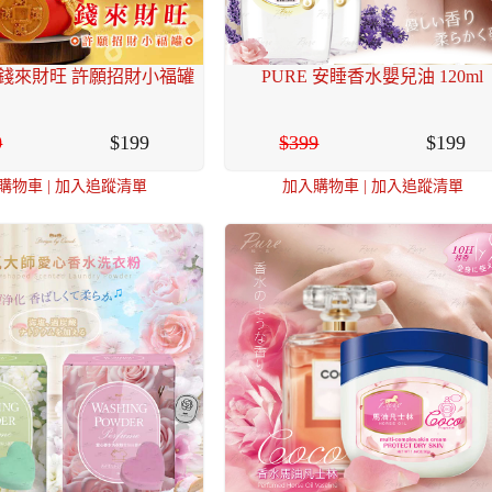
hini 錢來財旺 許願招財小福罐
PURE 安睡香水嬰兒油 120ml
0
199
399
199
購物車
|
加入追蹤清單
加入購物車
|
加入追蹤清單