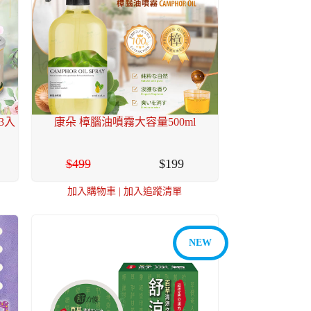
3入
康朵 樟腦油噴霧大容量500ml
499
199
加入購物車
|
加入追蹤清單
NEW