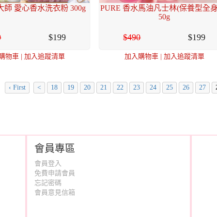
大師 愛心香水洗衣粉 300g
PURE 香水馬油凡士林(保養型全身
50g
0
199
490
199
購物車
|
加入追蹤清單
加入購物車
|
加入追蹤清單
‹ First
<
18
19
20
21
22
23
24
25
26
27
會員專區
會員登入
免費申請會員
忘記密碼
會員意見信箱