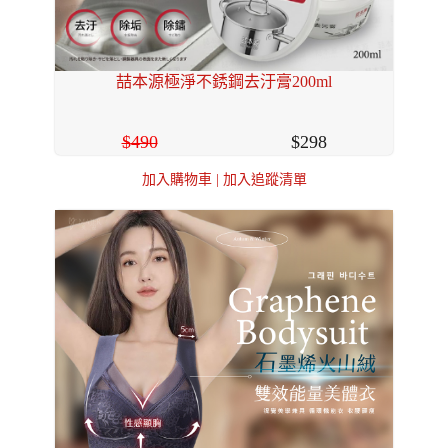
喆本源極淨不銹鋼去汙膏200ml
490
298
加入購物車
|
加入追蹤清單