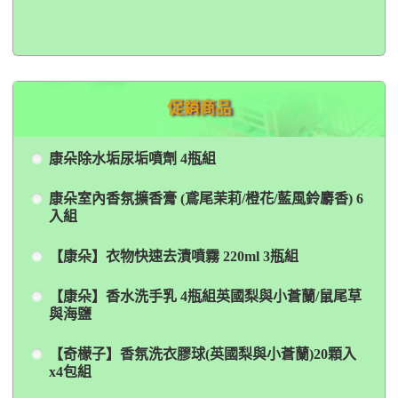
促銷商品
康朵除水垢尿垢噴劑 4瓶組
康朵室內香氛擴香膏 (鳶尾茉莉/橙花/藍風鈴麝香) 6
入組
【康朵】衣物快速去漬噴霧 220ml 3瓶組
【康朵】香水洗手乳 4瓶組英國梨與小蒼蘭/鼠尾草
與海鹽
【奇檬子】香氛洗衣膠球(英國梨與小蒼蘭)20顆入
x4包組