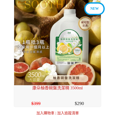
NEW
康朵柚香碗盤洗潔精 3500ml
399
290
加入購物車
|
加入追蹤清單