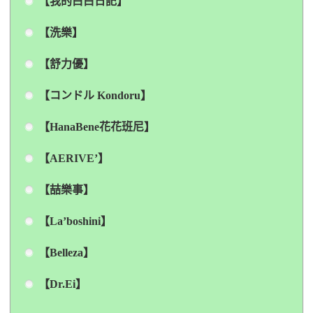
【我的白白日記】
【洗樂】
【舒力優】
【コンドル Kondoru】
【HanaBene花花班尼】
【AERIVE’】
【喆樂事】
【La’boshini】
【Belleza】
【Dr.Ei】