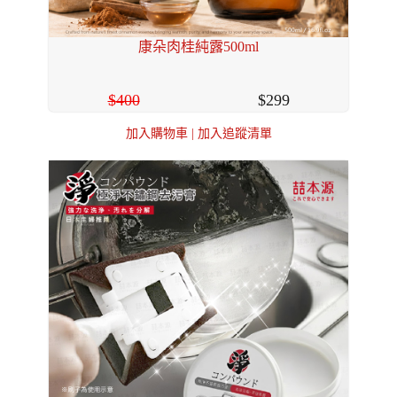
康朵肉桂純露500ml
400
299
加入購物車
|
加入追蹤清單