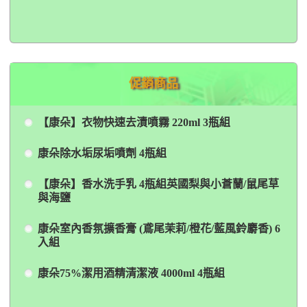
促銷商品
【康朵】衣物快速去漬噴霧 220ml 3瓶組
康朵除水垢尿垢噴劑 4瓶組
【康朵】香水洗手乳 4瓶組英國梨與小蒼蘭/鼠尾草
與海鹽
康朵室內香氛擴香膏 (鳶尾茉莉/橙花/藍風鈴麝香) 6
入組
康朵75%潔用酒精清潔液 4000ml 4瓶組