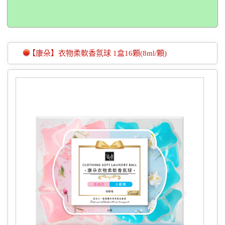
【康朵】衣物柔軟香氛球 1盒16顆(8ml/顆)