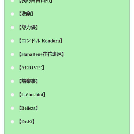
【我的白白日記】
【洗樂】
【舒力優】
【コンドル Kondoru】
【HanaBene花花班尼】
【AERIVE’】
【喆樂事】
【La’boshini】
【Belleza】
【Dr.Ei】