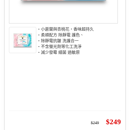
‧小蒼蘭與杏桃花，香味超持久
‧柔順配方 除靜電 護色、
‧除靜電抗皺 洗護合一
‧不含螢光劑等化工洗淨
‧減少發霉 細菌 過敏原
249
249