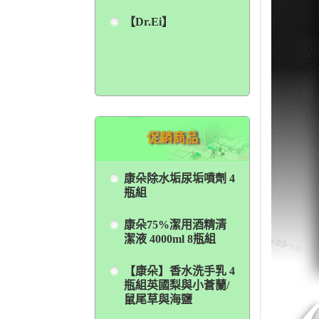
【Dr.Ei】
促銷商品
康朵除水垢尿垢噴劑 4
瓶組
康朵75%潔用酒精清
潔液 4000ml 8瓶組
【康朵】香水洗手乳 4
瓶組英國梨與小蒼蘭/
鼠尾草與海鹽