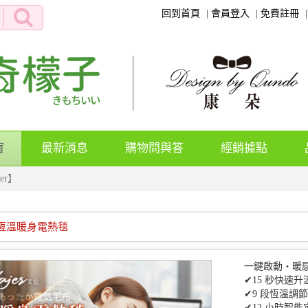
回到首頁
會員登入
免費註冊
(current)
窗
最新消息
購物問與答
經銷據點
er】
er恆溫暖身電熱毯
一鍵啟動・暖
✔15 秒快速
✔9 段恆溫調
✔12 小時智