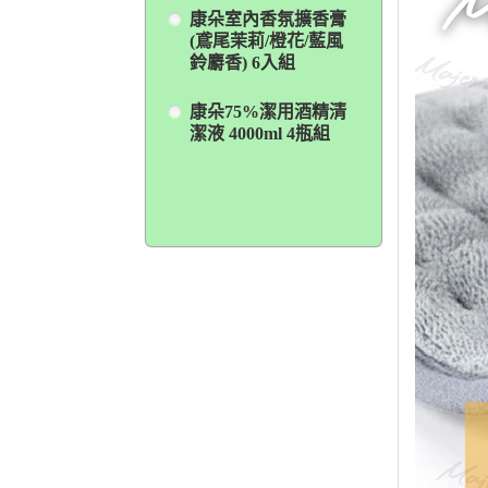
康朵室內香氛擴香膏
(鳶尾茉莉/橙花/藍風
鈴麝香) 6入組
康朵75%潔用酒精清
潔液 4000ml 4瓶組