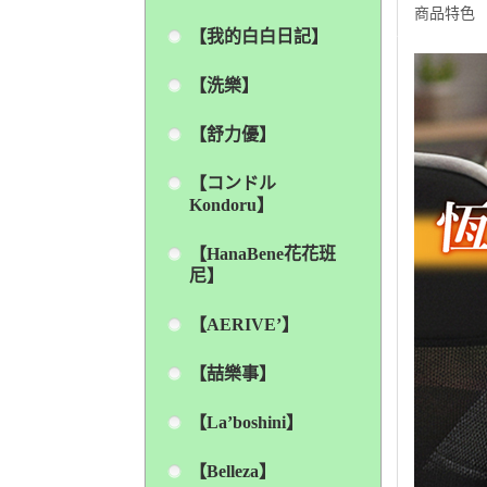
商品特色
【我的白白日記】
【洗樂】
【舒力優】
【コンドル
Kondoru】
【HanaBene花花班
尼】
【AERIVE’】
【喆樂事】
【La’boshini】
【Belleza】