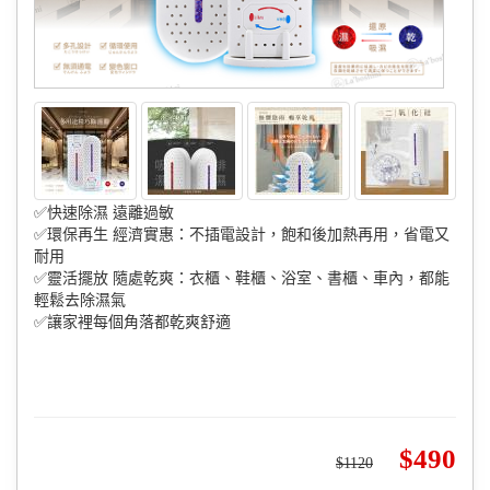
✅快速除濕 遠離過敏
✅環保再生 經濟實惠：不插電設計，飽和後加熱再用，省電又
耐用
✅靈活擺放 隨處乾爽：衣櫃、鞋櫃、浴室、書櫃、車內，都能
輕鬆去除濕氣
✅讓家裡每個角落都乾爽舒適
490
1120