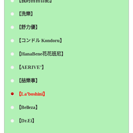
【我的白白日記】
【洗樂】
【舒力優】
【コンドル Kondoru】
【HanaBene花花班尼】
【AERIVE’】
【喆樂事】
【La’boshini】
【Belleza】
【Dr.Ei】