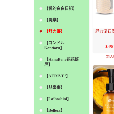
【我的白白日記】
【洗樂】
舒力優石墨
【舒力優】
【コンドル
49
Kondoru】
加入
【HanaBene花花班
尼】
【AERIVE’】
【喆樂事】
【La’boshini】
【Belleza】