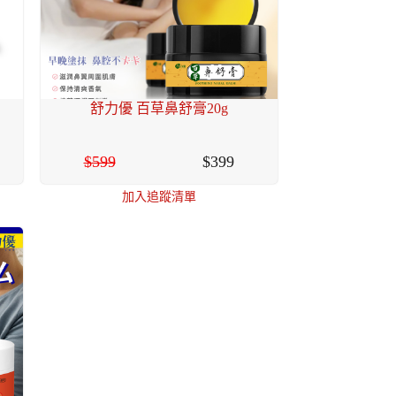
舒力優 百草鼻舒膏20g
599
399
加入追蹤清單