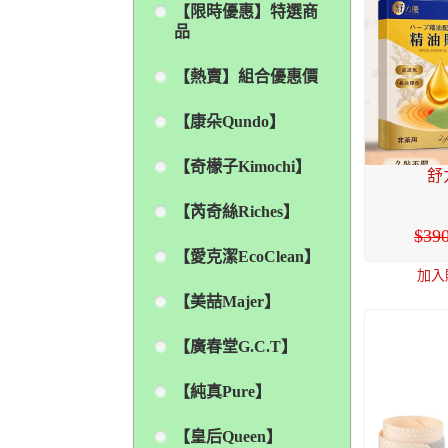
【限時優惠】特選商
品
【熱賣】組合優惠價
【康朵Qundo】
【奇檬子Kimochi】
舒
【芮奇絲Riches】
39
【愛克潔EcoClean】
加入
【美喆Majer】
【廣春堂G.C.T】
【純真Pure】
【皇后Queen】