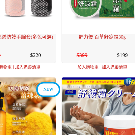
烯防護手腕套(多色可選)
舒力優 百草舒凉霜30g
0
220
399
199
購物車
|
加入追蹤清單
加入購物車
|
加入追蹤清單
NEW