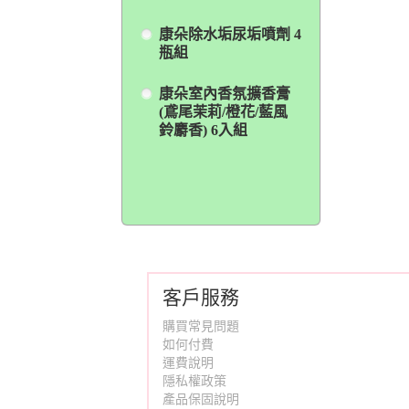
康朵除水垢尿垢噴劑 4
瓶組
康朵室內香氛擴香膏
(鳶尾茉莉/橙花/藍風
鈴麝香) 6入組
客戶服務
購買常見問題
如何付費
運費說明
隱私權政策
產品保固說明