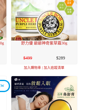
0g
舒力優 爺爺神奇紫草霜30g
499
289
加入購物車
|
加入追蹤清單
EW