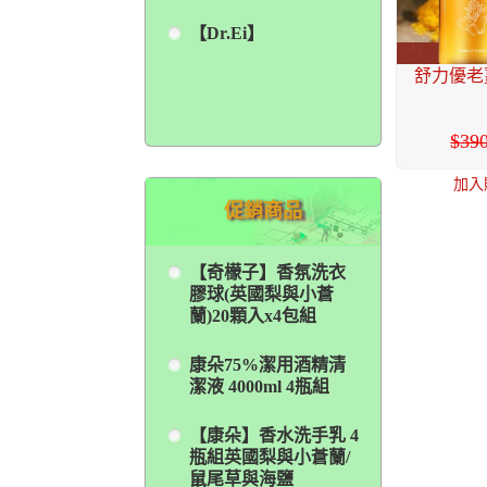
【Dr.Ei】
舒力優老薑
39
加入
促銷商品
【奇檬子】香氛洗衣
膠球(英國梨與小蒼
蘭)20顆入x4包組
康朵75%潔用酒精清
潔液 4000ml 4瓶組
【康朵】香水洗手乳 4
瓶組英國梨與小蒼蘭/
鼠尾草與海鹽