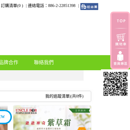
訂購清單(
0
)
連絡電話：886-2-22851398
品牌合作
聯絡我們
我的追蹤清單|(共
0
件)
EW