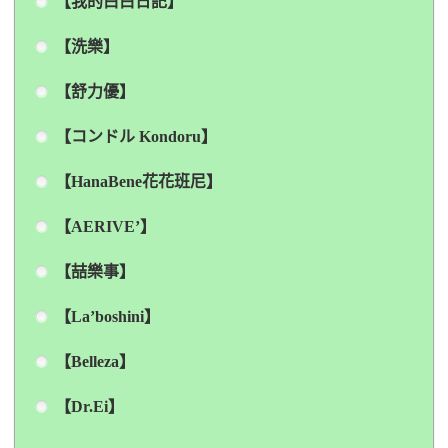
【我的白白日記】
【洗樂】
【舒力優】
【コンドル Kondoru】
【HanaBene花花班尼】
【AERIVE’】
【喆樂事】
【La’boshini】
【Belleza】
【Dr.Ei】