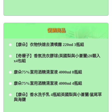
促銷商品
【康朵】衣物快速去漬噴霧 220ml 3瓶組
【奇檬子】香氛洗衣膠球(英國梨與小蒼蘭)20顆入
x4包組
康朵75%潔用酒精清潔液 4000ml 8瓶組
康朵75%潔用酒精清潔液 4000ml 4瓶組
【康朵】香水洗手乳 4瓶組英國梨與小蒼蘭/鼠尾草
與海鹽